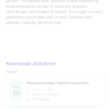
sporten. I vil sammen blive udfordret af både træneren og
holdkammeraterne og lære at respektere hinanden.
Hvert år tager hele klubben til stævne. Turen ligger normalt i
påskeferien og kan både være et sted i Danmark eller i
udlandet. Glæd dig, det bliver fedt!
Kommende aktiviteter
August
Mandagstræning i Søndervangshallen
Man
16:15 - 17:45
10
Søndervangshallen
U13 Drenge